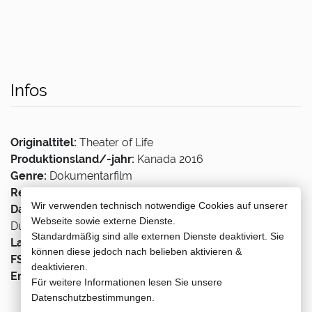
Infos
Originaltitel:
Theater of Life
Produktionsland/-jahr:
Kanada 2016
Genre:
Dokumentarfilm
Regie:
Peter Svatek
Wir verwenden technisch notwendige Cookies auf unserer
Darsteller:
Massimo Bottura, Ferran Adrià, Alain
Webseite sowie externe Dienste.
Ducasse, Luca Fantin, Alex Atala
Standardmäßig sind alle externen Dienste deaktiviert. Sie
Lauflänge:
93 min
können diese jedoch nach belieben aktivieren &
FSK:
0
deaktivieren.
Erscheinungstermin:
02.03.2018
Für weitere Informationen lesen Sie unsere
Datenschutzbestimmungen.