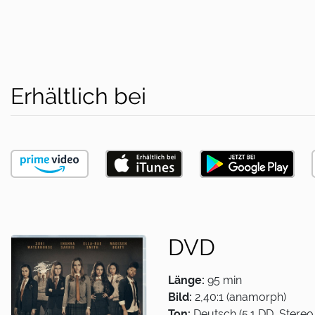
Erhältlich bei
DVD
Länge:
95 min
Bild:
2,40:1 (anamorph)
Ton:
Deutsch (5.1 DD, Stereo 