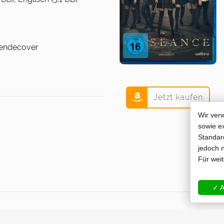
 Wendecover
Jetzt kaufen
Wir ver
sowie e
Standard
jedoch n
Für wei
✓ A