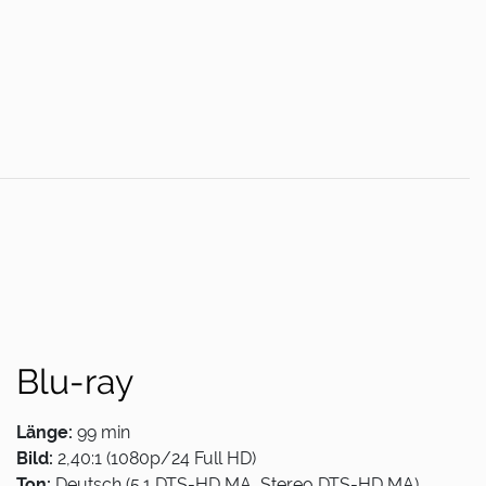
Blu-ray
Länge:
99 min
Bild:
2,40:1 (1080p/24 Full HD)
Ton:
Deutsch (5.1 DTS-HD MA, Stereo DTS-HD MA),