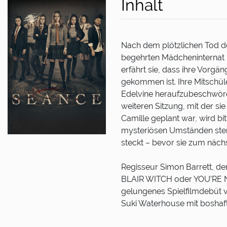
Inhalt
Nach dem plötzlichen Tod de
begehrten Mädcheninternat 
erfährt sie, dass ihre Vorg
gekommen ist. Ihre Mitschü
Edelvine heraufzubeschwöre
weiteren Sitzung, mit der si
Camille geplant war, wird bit
mysteriösen Umständen sterb
steckt – bevor sie zum näch
Regisseur Simon Barrett, de
BLAIR WITCH oder YOU’RE N
gelungenes Spielfilmdebüt v
Suki Waterhouse mit boshaf