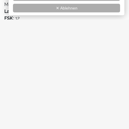
Mohammed
✕ Ablehnen
Lauflänge:
102 min
FSK:
12
Kinostart:
19.09.2024
Erhältlich bei