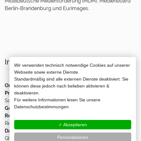
Mitteldeutsche Medienförderung (MDM), Medienboard
Berlin-Brandenburg und Eurimages.
Infos
Wir verwenden technisch notwendige Cookies auf unserer
Webseite sowie externe Dienste.
Standardmäßig sind alle externen Dienste deaktiviert. Sie
Originaltitel:
Samia
können diese jedoch nach belieben aktivieren &
Produktionsland/-jahr:
Italien, Deutschland, Belgien,
deaktivieren.
Für weitere Informationen lesen Sie unsere
Schweden 2024
Datenschutzbestimmungen.
Genre:
Drama, Biopic, Literaturverfilmung
Regie:
Yasemin Şamdereli, Deka Mohamed Osman (Co-
Regie)
✓ Akzeptieren
Darsteller:
Ilham Mohamed Osman, Waris Dirie, Fatah
Personalisieren
Ghedi, Fathia Mohamed Absie, Riyan Roble, Zakaria