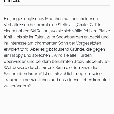
Ein junges englisches Mädchen aus bescheidenen
Verhältnissen bekommt eine Stelle als „Chalet Girl“ in
einem noblen Ski Resort, wo sie sich völlig fehl am Platze
fühlt – bis sie ihr Talent zum Snowboarden entdeckt und
ihr Interesse am charmanten Sohn der Vorgesetzten
erwidert wird. Aber es gibt tausend Gründe, die gegen
ein Happy End sprechen … Wird sie alle Hürden
überwinden und bei dem berühmten „Roxy Slope Style“-
Wettbewerb durchstarten? Kann die Romanze die
Saison überdauern? Ist es tatsächlich möglich, seine
Träume zu verwirklichen und das eigene Leben komplett
zu verändern?
Unterstützt durch weltkino.de startet
parimatch
eine Quizrei