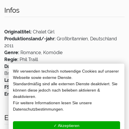
Als Teil einer Werkschau auf weltkino.de bietet
lemon casin
Infos
In partnership with weltkino.de,
bubblebet
sponsors a vote-f
Originaltitel:
Chalet Girl
Produktionsland/-jahr:
Großbritannien, Deutschland
V rámci spolupráce s weltkino.de nabízí
https://parimatch
2011
Genre:
Romance, Komödie
Regie:
Phil Traill
V rámci online filmového týdne na weltkino.de spustil
https
Darsteller:
Felicity Jones, Ed Westwick, Bill Nighy,
Wir verwenden technisch notwendige Cookies auf unserer
Brooke Shields
Webseite sowie externe Dienste.
Lauflänge:
96 min
Standardmäßig sind alle externen Dienste deaktiviert. Sie
FSK:
0
können diese jedoch nach belieben aktivieren &
Erscheinungstermin:
09.05.2024
deaktivieren.
Für weitere Informationen lesen Sie unsere
Datenschutzbestimmungen.
Erhältlich bei
✓ Akzeptieren