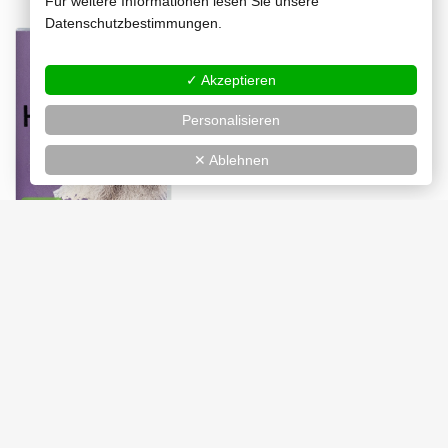
Für weitere Informationen lesen Sie unsere
Datenschutzbestimmungen.
DVD
✓ Akzeptieren
Jetzt kaufen
Personalisieren
✕ Ablehnen
Länge:
82 min
Bild:
1,78:1 (anamorph)
Ton:
Deutsch (5.1 DD, Stereo DD)
Untertitel:
Englisch
VÖ:
07.04.2023
EAN:
4061229343699
Extras:
Trailer, Wendecover