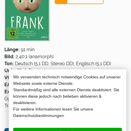
Länge:
91 min
Bild:
2,40:1 (anamorph)
Ton:
Deutsch (5.1 DD, Stereo DD), Englisch (5.1 DD)
Untertitel:
Deutsch
Wir verwenden technisch notwendige Cookies auf unserer
VÖ:
30.10.2015
Webseite sowie externe Dienste.
EAN:
888751089396
Standardmäßig sind alle externen Dienste deaktiviert. Sie
Extras:
Interviews mit Michael Fassbender, Maggie
können diese jedoch nach belieben aktivieren &
Gyllenhaal, Domhnall Gleeson u.a., Behind the Scenes,
deaktivieren.
Trailershow, Wendecover
Für weitere Informationen lesen Sie unsere
Datenschutzbestimmungen.