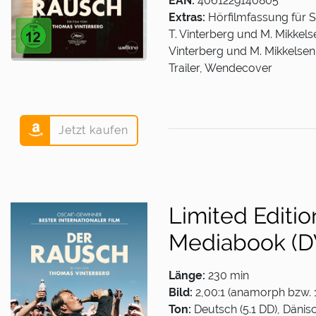
EAN:
4061229140805
Extras:
Hörfilmfassung für S
T. Vinterberg und M. Mikkelsen
Vinterberg und M. Mikkelsen
Trailer, Wendecover
Jetzt kaufen
Limited Editio
Mediabook (D
Länge:
230 min
Bild:
2,00:1 (anamorph bzw. 
Ton:
Deutsch (5.1 DD), Dänis