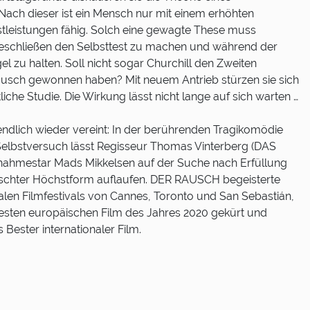
ach dieser ist ein Mensch nur mit einem erhöhten
stleistungen fähig. Solch eine gewagte These muss
beschließen den Selbsttest zu machen und während der
l zu halten. Soll nicht sogar Churchill den Zweiten
ausch gewonnen haben? Mit neuem Antrieb stürzen sie sich
iche Studie. Die Wirkung lässt nicht lange auf sich warten …
dlich wieder vereint: In der berührenden Tragikomödie
elbstversuch lässt Regisseur Thomas Vinterberg (DAS
nahmestar Mads Mikkelsen auf der Suche nach Erfüllung
schter Höchstform auflaufen. DER RAUSCH begeisterte
nalen Filmfestivals von Cannes, Toronto und San Sebastián,
sten europäischen Film des Jahres 2020 gekürt und
Bester internationaler Film.