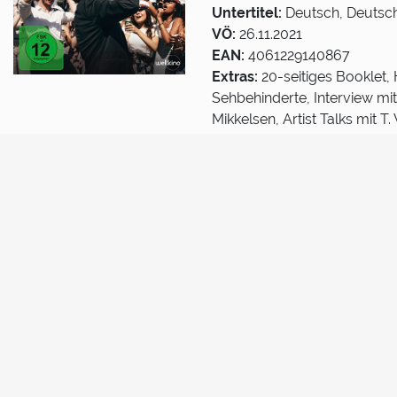
Untertitel:
Deutsch, Deutsc
VÖ:
26.11.2021
EAN:
4061229140867
Extras:
20-seitiges Booklet,
Sehbehinderte, Interview mit
Mikkelsen, Artist Talks mit T
vom Film Festival Cologne, T
Jetzt kaufen
Bilder