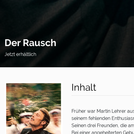
Der Rausch
Jetzt erhältlich
Inhalt
Früher war Martin Lehrer aus
seinem fehlenden Enthusiasmu
Seinen drei Freunden, die am
Bei einer angeheiterten Gebu