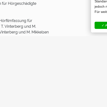
Standard
h für Hörgeschädigte
jedoch n
Für wei
 Hörfilmfassung für
✓ A
 T. Vinterberg und M.
. Vinterberg und M. Mikkelsen
railer