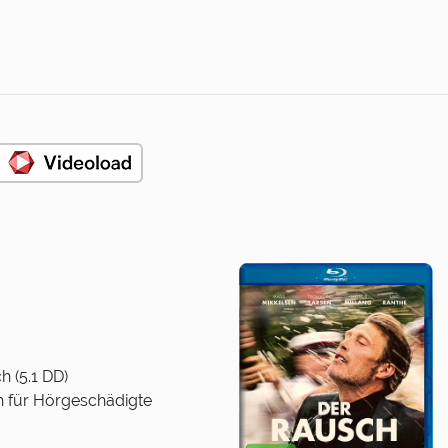
h (5.1 DD)
h für Hörgeschädigte